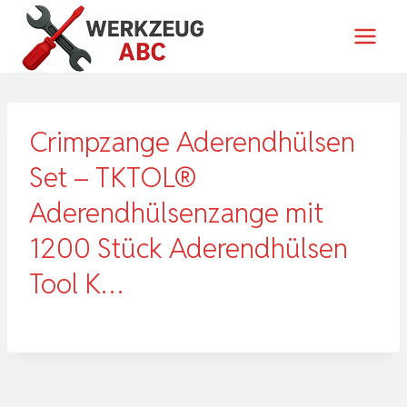
Zum
Inhalt
springen
Crimpzange Aderendhülsen
Set – TKTOL®
Aderendhülsenzange mit
1200 Stück Aderendhülsen
Tool K…