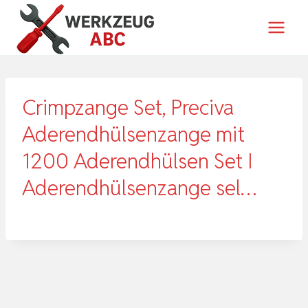
Zum
Inhalt
springen
Crimpzange Set, Preciva
Aderendhülsenzange mit
1200 Aderendhülsen Set I
Aderendhülsenzange sel…