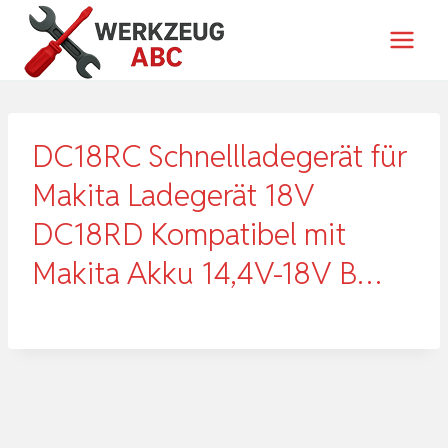
Zum
Inhalt
springen
DC18RC Schnellladegerät für
Makita Ladegerät 18V
DC18RD Kompatibel mit
Makita Akku 14,4V-18V B…