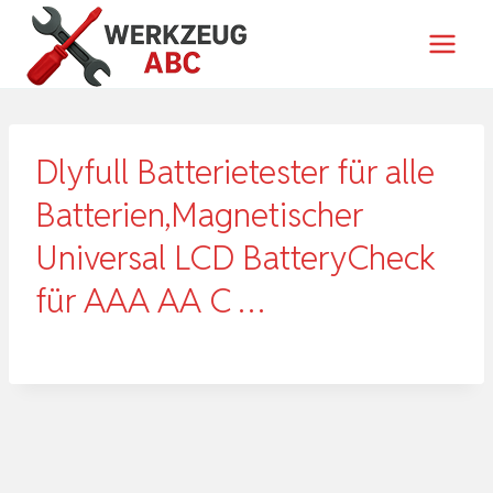
Zum
Inhalt
springen
Dlyfull Batterietester für alle
Batterien,Magnetischer
Universal LCD BatteryCheck
für AAA AA C …