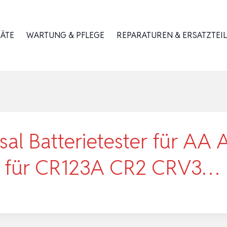
RÄTE
WARTUNG & PFLEGE
REPARATUREN & ERSATZTEIL
rsal Batterietester für A
rät für CR123A CR2 CRV3…