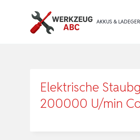
Zum
Inhalt
AKKUS & LADEGE
springen
Elektrische Staub
200000 U/min Co