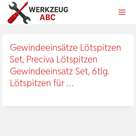
Zum
Inhalt
springen
Gewindeeinsätze Lötspitzen
Set, Preciva Lötspitzen
Gewindeeinsatz Set, 6tlg.
Lötspitzen für …