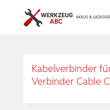
Zum
Inhalt
AKKUS & LADEGE
springen
Kabelverbinder fü
Verbinder Cable 