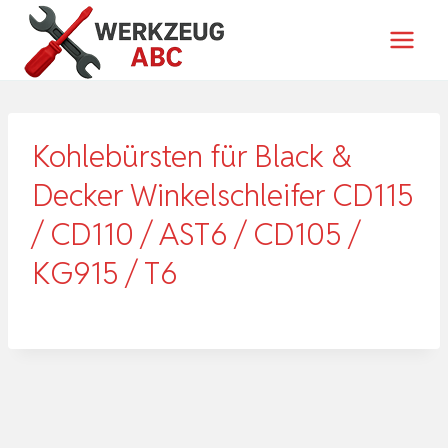
Zum
Inhalt
springen
Kohlebürsten für Black &
Decker Winkelschleifer CD115
/ CD110 / AST6 / CD105 /
KG915 / T6