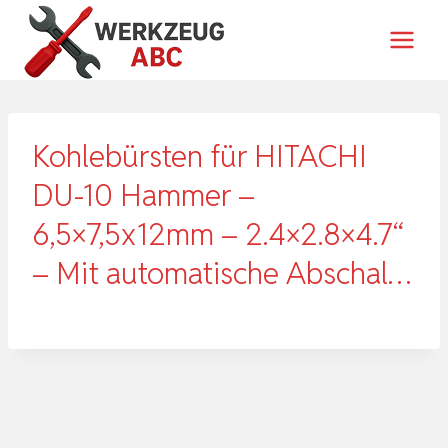
Zum
Inhalt
springen
Kohlebürsten für HITACHI
DU-10 Hammer –
6,5×7,5x12mm – 2.4×2.8×4.7“
– Mit automatische Abschal…