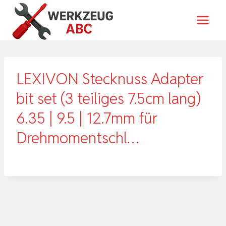
Zum
Inhalt
springen
LEXIVON Stecknuss Adapter
bit set (3 teiliges 7.5cm lang)
6.35 | 9.5 | 12.7mm für
Drehmomentschl…