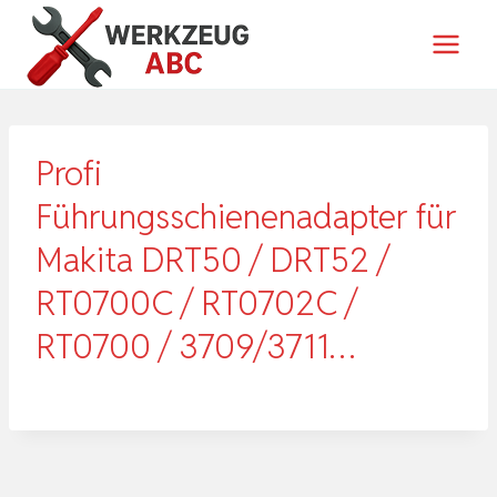
Zum
Inhalt
springen
Profi
Führungsschienenadapter für
Makita DRT50 / DRT52 /
RT0700C / RT0702C /
RT0700 / 3709/3711…