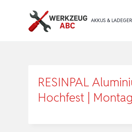
Zum
Inhalt
AKKUS & LADEGE
springen
RESINPAL Aluminiu
Hochfest | Montag