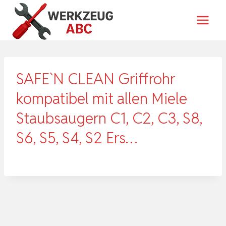
Zum
Inhalt
springen
SAFE`N CLEAN Griffrohr
kompatibel mit allen Miele
Staubsaugern C1, C2, C3, S8,
S6, S5, S4, S2 Ers…