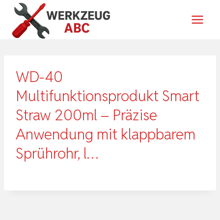
Zum
Inhalt
springen
WD-40
Multifunktionsprodukt Smart
Straw 200ml – Präzise
Anwendung mit klappbarem
Sprührohr, l…