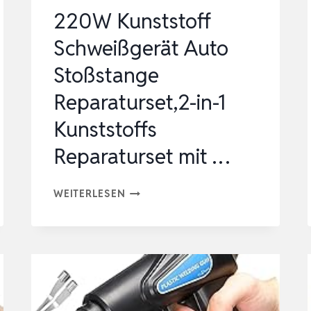
R…
220W Kunststoff
Schweißgerät Auto
Stoßstange
Reparaturset,2-in-1
Kunststoffs
Reparaturset mit …
220W
WEITERLESEN
KUNSTSTOFF
SCHWEISSGERÄT A
UTO S
TOSSSTANGE RE
PARATURSET,2-IN