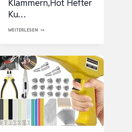
Klammern,Hot Hefter
Ku…
160W
WEITERLESEN
KUNSTSTOFF
SCHWEISSGERÄT S
TOSSSTANGEN –
RE
PARATUR SE
T 80
0PCS 6
AR
TEN KL
AMMERN,HOT HE
FTER KU