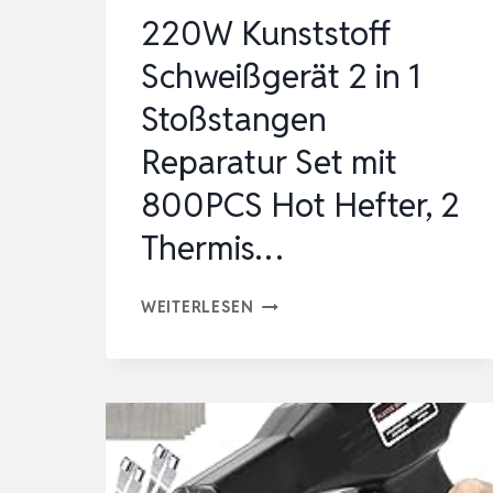
220W Kunststoff
Schweißgerät 2 in 1
Stoßstangen
Reparatur Set mit
800PCS Hot Hefter, 2
Thermis…
220W
WEITERLESEN
KUNSTSTOFF
SCHWEISSGERÄT 2
I
N 1
S