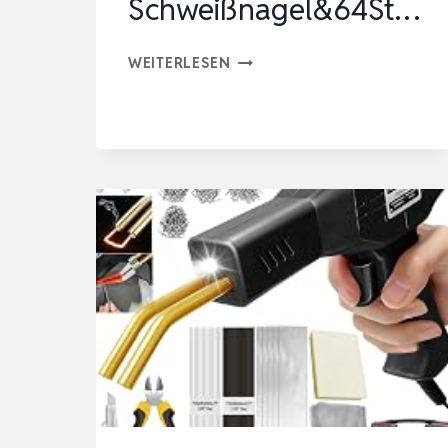
Schweißnagel&64St…
220W
WEITERLESEN
KUNSTSTOFF
SCHWEISSGERÄT 2
-I
N-1
A
UTO K
UNSTSTOFF R
EPARATUR S
ET M
IT 8
00PCS S
CHWEISSNAGEL&64ST…