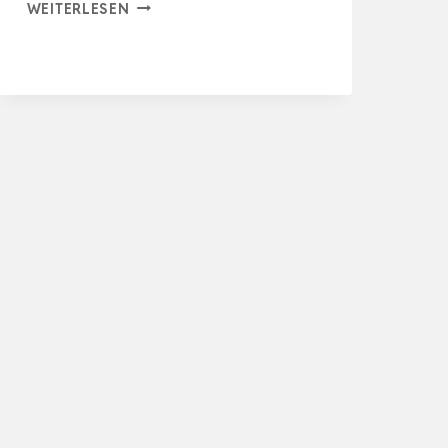
150W
WEITERLESEN
KUNSTSTOFF
SCHWEISSGERÄT, A
UTO-S
TOSSSTANGEN-RI
SS-RE
PARATUR-SE
T, 80
0 ST
CK HE
ISSE HEF
TER KUN
S…