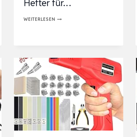
Hefter für…
YIHUA
WEITERLESEN
960-
V
TRAGBARES
KUNSTSTOFF
SCHWEISSGERÄT R
EPARATURSET M
IT L
ED-L
ICHT 2
00 H
EISSE HE
FTER FÜ