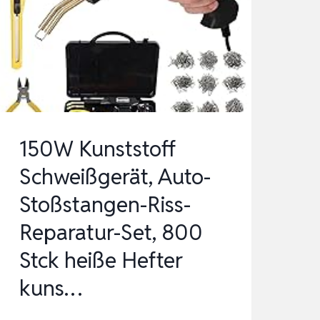
UTO K
UNSTSTOFF R
EPARATUR S
ET M
IT 8
00PCS S
CHWEISSNAGEL&64ST…
150W Kunststoff
Schweißgerät, Auto-
Stoßstangen-Riss-
Reparatur-Set, 800
Stck heiße Hefter
kuns…