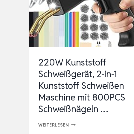
TOSSSTANGEN RE
PARATUR SE
T MI
T 80
0PCS HO
T HE
FTER, 2
220W Kunststoff
TH
Schweißgerät, 2-in-1
ERMIS…
Kunststoff Schweißen
Maschine mit 800PCS
Schweißnägeln …
220W
WEITERLESEN
KUNSTSTOFF