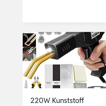
SCHWEISSGERÄT, 2
-I
N-1
K
UNSTSTOFF S
CHWEISSEN MA
SCHINE MI
T 80
0PCS SC
HWEISSNÄGELN …
220W Kunststoff