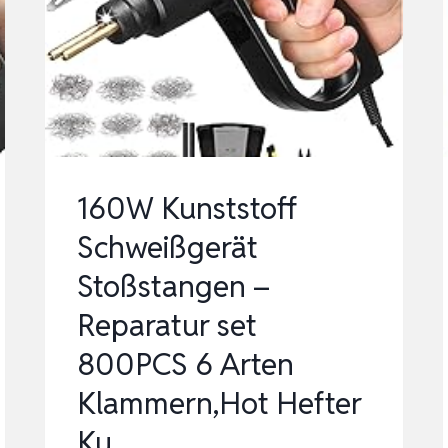
-1
KU
NSTSTOFFS RE
PARATURSET MI
T …
160W Kunststoff
Schweißgerät
Stoßstangen –
Reparatur set
800PCS 6 Arten
Klammern,Hot Hefter
Ku…