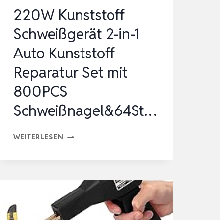
…
220W Kunststoff
Schweißgerät 2-in-1
Auto Kunststoff
Reparatur Set mit
800PCS
Schweißnagel&64St…
220W
WEITERLESEN
KUNSTSTOFF
SCHWEISSGERÄT 2
-I
N-1
A