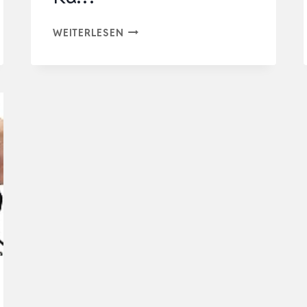
160W
WEITERLESEN
KUNSTSTOFF
SCHWEISSGERÄT S
TOSSSTANGEN –
RE
PARATUR SE
T 80
0PCS 6
AR
TEN KL
AMMERN,HOT HE
FTER KU
…