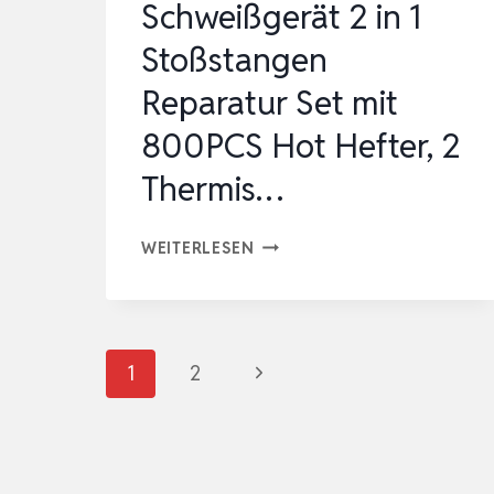
Schweißgerät 2 in 1
Stoßstangen
Reparatur Set mit
800PCS Hot Hefter, 2
Thermis…
220W
WEITERLESEN
KUNSTSTOFF
SCHWEISSGERÄT 2
I
Seitennavigation
Nächste
1
2
N 1
S
Seite
TOSSSTANGEN RE
PARATUR SE