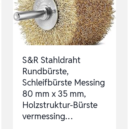
HOLZVERARBEITUNG,
GRIT
BÜR…
S&R Stahldraht
Rundbürste,
Schleifbürste Messing
80 mm x 35 mm,
Holzstruktur-Bürste
vermessing…