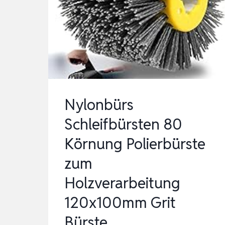
HOLZVERARBEITUNG,
GRIT
BÜR…
Nylonbürs
Schleifbürsten 80
Körnung Polierbürste
zum
Holzverarbeitung
120x100mm Grit
Bürste …