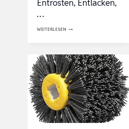
Entrosten, Entlacken,
…
9-
WEITERLESEN
TEILIGES
NYLONBÜRSTEN
BOHRMASCHINEN
SET
–
SCHLEIFBÜRSTEN
AUFSATZ
ZUM
ENTROSTEN,
ENTLACKEN,
…