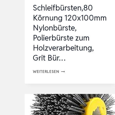
Schleifbürsten,80
Körnung 120x100mm
Nylonbürste,
Polierbürste zum
Holzverarbeitung,
Grit Bür…
SCHLEIFBÜRSTEN,80
WEITERLESEN
KÖRNUNG
120X100MM
NYLONBÜRSTE,
POLIERBÜRSTE
ZUM