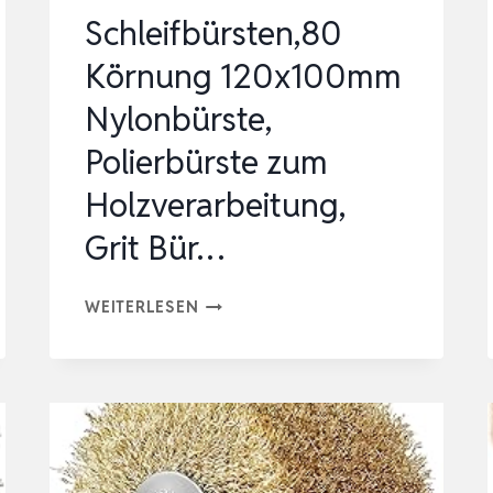
Schleifbürsten,80
Körnung 120x100mm
Nylonbürste,
Polierbürste zum
Holzverarbeitung,
Grit Bür…
SCHLEIFBÜRSTEN,80
WEITERLESEN
KÖRNUNG
120X100MM
NYLONBÜRSTE,
POLIERBÜRSTE
ZUM