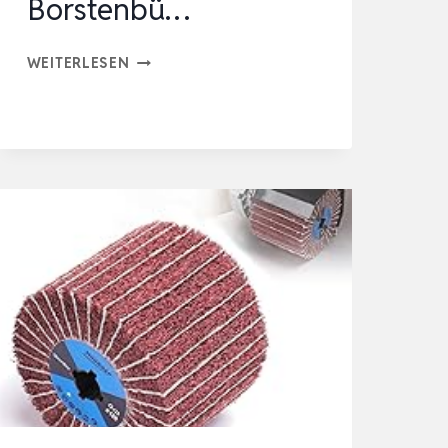
Borstenbü…
SCHLEIFBÜRSTEN
WEITERLESEN
FÜR
HOLZ
#120
KÖRNUNG
NYLONBÜRSTE
FÜR
WINKELSCHLEIFER
BOHRMASCHINE
BORSTENBÜ…