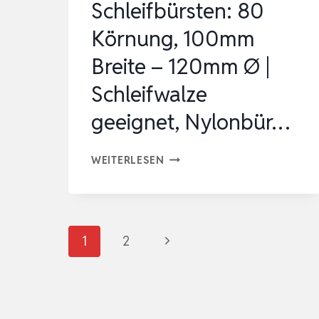
Schleifbürsten: 80
Körnung, 100mm
Breite – 120mm Ø |
Schleifwalze
geeignet, Nylonbür…
2
WEITERLESEN
STÜCK
SCHLEIFBÜRSTEN:
80
Seitennavigation
Nächste
1
2
KÖRNUNG,
100MM
Seite
BREITE
–