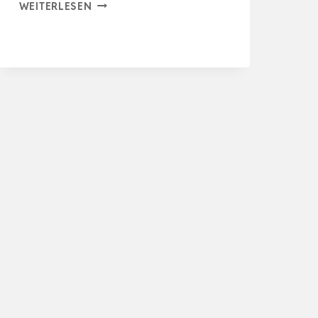
NYLONBÜRTE
WEITERLESEN
8
STÜCK,
TOPFBÜRSTE,
8
GRÖSSEN N
YLON D
RAHTBÜRSTEMIT 1
/4 Z
OLL S
ECHSKANTSCHAFT S
CHL…