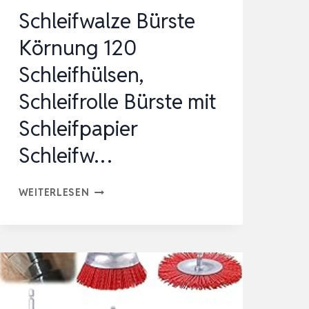
Schleifwalze Bürste
Körnung 120
Schleifhülsen,
Schleifrolle Bürste mit
Schleifpapier
Schleifw…
SCHLEIFWALZE
WEITERLESEN
BÜRSTE
KÖRNUNG
120
SCHLEIFHÜLSEN,
SCHLEIFROLLE