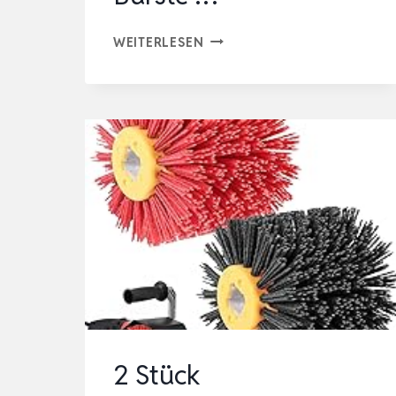
NYLONBÜRS
WEITERLESEN
SCHLEIFBÜRSTEN
80
KÖRNUNG
POLIERBÜRSTE
ZUM
HOLZVERARBEITUNG
120X100MM
GRIT
BÜRSTE
…
2 Stück