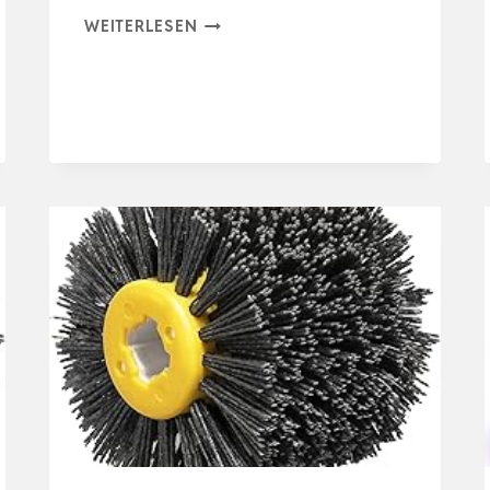
STEBRUAM
WEITERLESEN
105
STÜCK
SCHLEIFPAPIER
125MM
KLETT,
PROFI
125
SCHLEIFSCHEIBEN
RUND
8
LOCH
FÜR
EXZENTE…