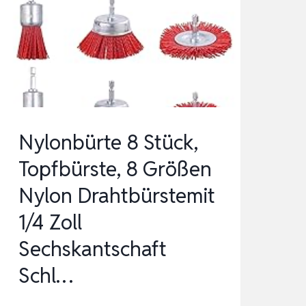
BÜRSTE
MIT
SCHLEIFPAPIER
SCHLEIFW…
Nylonbürte 8 Stück,
Topfbürste, 8 Größen
Nylon Drahtbürstemit
1/4 Zoll
Sechskantschaft
Schl…