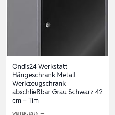
4
FACHBÖDEN
I
GROSSER A
KTENSCHRANK, A
BS…
Ondis24 Werkstatt
Hängeschrank Metall
Werkzeugschrank
abschließbar Grau Schwarz 42
cm – Tim
ONDIS24
WEITERLESEN