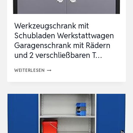
Werkzeugschrank mit
Schubladen Werkstattwagen
Garagenschrank mit Rädern
und 2 verschließbaren T…
WERKZEUGSCHRANK
WEITERLESEN
MIT
SCHUBLADEN
WERKSTATTWAGEN
GARAGENSCHRANK
MIT
RÄDERN
UND