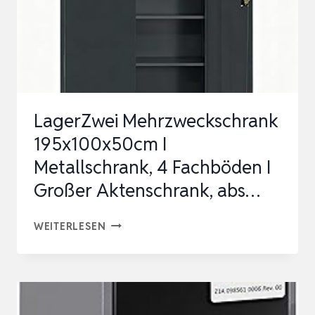
LagerZwei Mehrzweckschrank
195x100x50cm I
Metallschrank, 4 Fachböden I
Großer Aktenschrank, abs…
LAGERZWEI
WEITERLESEN
MEHRZWECKSCHRANK
195X100X50CM
I
METALLSCHRANK,