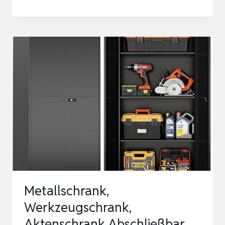
WERKSTATT
HÄNGESCHRANK
METALL
WERKZEUGSCHRANK
ABSCHLIESSBAR G
RAU S
CHWARZ 4
2 C
M –
T
IM
Metallschrank,
Werkzeugschrank,
Aktenschrank Abschließbar,