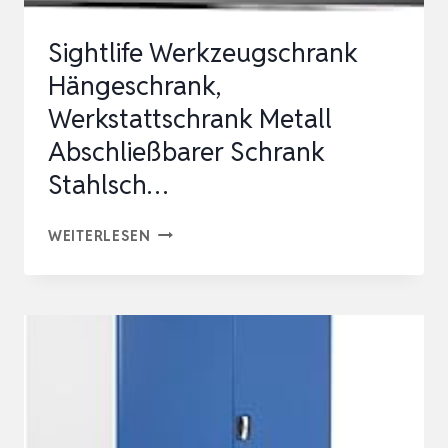
Sightlife Werkzeugschrank
Hängeschrank,
Werkstattschrank Metall
Abschließbarer Schrank
Stahlsch…
SIGHTLIFE
WEITERLESEN
WERKZEUGSCHRANK
HÄNGESCHRANK,
WERKSTATTSCHRANK
METALL
ABSCHLIESSBARER S
CHRANK S
TAHLSCH…