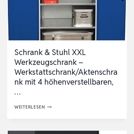
2
VERSCHLIESSBAREN T
…
Schrank & Stuhl XXL
Werkzeugschrank –
Werkstattschrank/Aktenschra
nk mit 4 höhenverstellbaren,
…
SCHRANK
WEITERLESEN
&
STUHL
XXL