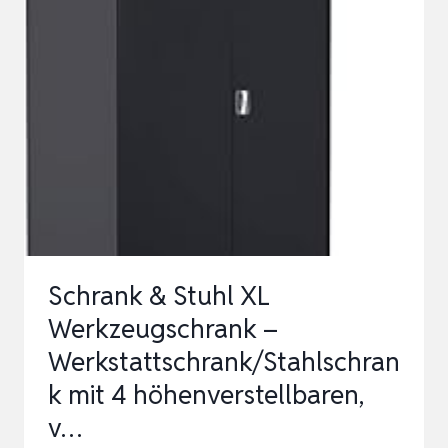
WERKZEUGSCHRANK
–
WERKSTATTSCHRANK/AKTENSCHRANK
MIT
4
HÖHENVERSTELLBAREN,
…
Schrank & Stuhl XL
Werkzeugschrank –
Werkstattschrank/Stahlschran
k mit 4 höhenverstellbaren,
v…