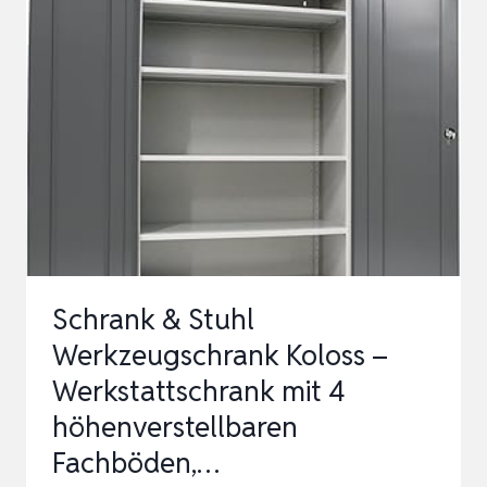
WERKZEUGSCHRANK
–
WERKSTATTSCHRANK
MIT
4
HÖHENVERSTELLBAREN
FACHBÖDEN,
ST…
Schrank & Stuhl
Werkzeugschrank Koloss –
Werkstattschrank mit 4
höhenverstellbaren
Fachböden,…