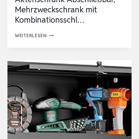
Mehrzweckschrank mit
Kombinationsschl…
METALLSCHRANK,
WEITERLESEN
WERKZEUGSCHRANK,
AKTENSCHRANK
ABSCHLIESSBAR, M
EHRZWECKSCHRANK M
IT K
OMBINATIONSSCHL…