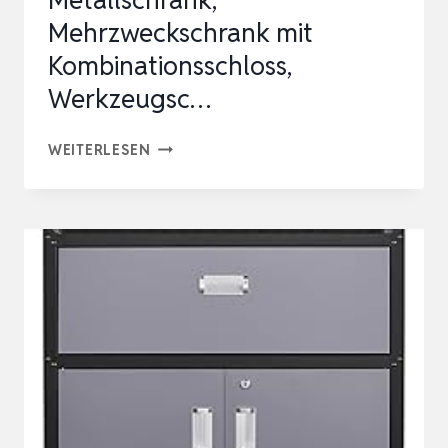
Mehrzweckschrank mit
Kombinationsschloss,
Werkzeugsc…
AKTENSCHRANK,
WEITERLESEN
ABSCHLIESSBARER M
ETALLSCHRANK, M
EHRZWECKSCHRANK M
IT K
OMBINATIONSSCHLOSS, W
ERKZEUGSC…